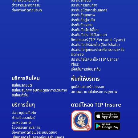
TIPINSURE.com
ประกันรถยนต์
ข่าวสารและกิจกรรม
ประกันการเดินทาง
ช่องทางติดต่อบริษัท
ประกันอุบัติเหตุส่วนบุคคล
ประกันภัยสุขภาพ
ประกันที่อยู่อาศัย
ประกันจักรยาน
ประกันภัยสัตว์เลี้ยง
ประกันภัยโรคไข้เลือดออก
ทิพยไซเบอร์ (TIP Personal Cyber)
ประกันภัยเซิร์ฟสเก็ต (Surfskate)
ประกันภัยคุ้มครองโรคฝีดาษวานรหรือ
ฝีดาษลิง
ประกันภัยโรคมะเร็ง (TIP Cancer
Plus)
เงื่อนไขการซื้อประกัน
บริการสินไหม
พื้นที่ให้บริการ
สินไหมรถยนต์
ศูนย์ซ่อมและร้านกระจก
สินไหมสุขภาพ อุบัติเหตุและการเดินทาง
สถานพยาบาลในโครงการสุขภาพ
สินไหมทั่วไป
บริการอื่นๆ
ดาวน์โหลด TIP Insure
ต่ออายุประกันภัย
ชำระเงินออนไลน์
ลดหย่อนภาษี
ร้องเรียนการบริการ
ช่องทางติดต่อเมื่อระบบขัดข้อง
นโยบายการคุ้มครองข้อมูลส่วนบุคคล