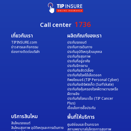
ส่วนตัว รวมถึงคอมพิวเตอร์โน้ตบุ๊ต อันเนื่องมาจากภัย
หากมีอาการเจ็บป่วยในต่างประเทศ แล้วต้องเข้ารับการรักษา
5730
ดาวโหลดเงื่อนไขความคุ้มครอง ประกันภัยการเดินทาง
ธรรมชาติ
ตัวในสถานพยาบาล จะต้องสำรองจ่ายไปก่อนหรือไม่
คลิก
สบายใจทั่วไทย
การขยายระยะเวลาเอาประกันภัยโดยอัตโนมัติ
a&hbusales@dhipaya.co.th
(ต้อง
วิธีที่ 3 ชำระเงินผ่าน Counter
ล่าช้าเกิน 8 ช.ม. ชดใช้เงินคืนไม่เกิน 20 % ของจำนวนเงิน
แจ้งให้บริษัทฯ ทราบก่อนวันเริ่มคุ้มครอง)
ความรับผิดต่อบัตรเครดิต
หากมีความประสงค์ต้องการเรียกร้องค่าสินไหมประกันการ
1736
(66) 02-
Call center
เอาประกันภัยในกรมธรรม์
เดินทาง ต้องเตรียมเอกสารและดำเนินการอย่างไร
คลิก
คลิก
039-5730
ล่าช้าเกิน 16 ช.ม. ชดใช้เงินคืนเพิ่มเติมข้อ1 ไม่เกิน 30 %
เกี่ยวกับเรา
ผลิตภัณฑ์ของเรา
ของจำนวนเงินเอาประกันภัยในกรมธรรม์
TIPINSURE.com
ประกันรถยนต์
จ่ายผ่านAPPธนาคารในมือถือ : แสกนQR code
ล่าช้าเกิน 24 ช.ม. ชดใช้เงินคืนเพิ่มเติมข้อ2 ไม่เกิน 50 %
ข่าวสารและกิจกรรม
ประกันการเดินทาง
จ่ายผ่านเคาเตอร์ธนาคาร : Print เอกสารที่มีบาร์โค้ดไป
ช่องทางติดต่อบริษัท
ประกันอุบัติเหตุส่วนบุคคล
ของจำนวนเงินเอาประกันภัยในกรมธรรม์ละเอียดข้อมูล
http://www.dhipaya.co.th/userfiles/file/07_เอกสาร
ประกันภัยสุขภาพ
ชำระเงิน
ประกันที่อยู่อาศัย
ประกอบการพิจารณากรมธรรม์อุบัติเหตุการเดินทาง_TA.pdf
ได้แก่ ธนาคารกรุงเทพ,ธนาคารกสิกรไทย,ธนาคารไทย
ประกันจักรยาน
ประกันภัยสัตว์เลี้ยง
พาณิชย์, ธนาคารกรุงไทย และ ธนาคารกรุงศรีอยุธยา
claim_ah@dhipaya.co.th
ประกันภัยโรคไข้เลือดออก
และธนาคารออมสิน
ทิพยไซเบอร์ (TIP Personal Cyber)
ประกันภัยเซิร์ฟสเก็ต (Surfskate)
จ่ายผ่านเคาเตอร์ร้านค้า : Print เอกสารที่มีบาร์โค้ดไปชำระ
ประกันภัยคุ้มครองโรคฝีดาษวานรหรือ
เงินที่ Tesco Lotus, BigC, Pay@Post, Mpay ,True
ฝีดาษลิง
Money, CenPay, บุญเติม
ประกันภัยโรคมะเร็ง (TIP Cancer
Plus)
เงื่อนไขการซื้อประกัน
บริการสินไหม
พื้นที่ให้บริการ
กรณีวันเริ่มคุ้มครองวันเดียวกันกับวันที่ทำรายการสั่งซื้อ จะ
สินไหมรถยนต์
ศูนย์ซ่อมและร้านกระจก
สินไหมสุขภาพ อุบัติเหตุและการเดินทาง
ไม่สามารถชำระเงินผ่านทาง Internet Banking และเคา
สถานพยาบาลในโครงการสุขภาพ