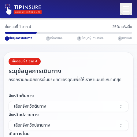
ไทย
English
ขั้นตอนที่
1
จาก
4
25
% เสร็จสิ้น
ข้อมูลการเดินทาง
เลือกแผน
ข้อมูลผู้เอาประกัน
ชำระเงิน
1
2
3
4
เข้าสู่ระบบ
ลงทะเบียน
ซื้อประกัน
ขั้นตอนที่ 1 จาก 4
ระบุข้อมูลการเดินทาง
โปรโมชั่น
กรอกรายละเอียดทริปในประเทศของคุณเพื่อให้เราหาแผนที่เหมาะที่สุด
เคลม
จังหวัดต้นทาง
บทความ
เลือกจังหวัดต้นทาง
จังหวัดปลายทาง
บริการอื่นๆ
เลือกจังหวัดปลายทาง
ประกันภัยสำหรับธุรกิจ
เดินทางโดย