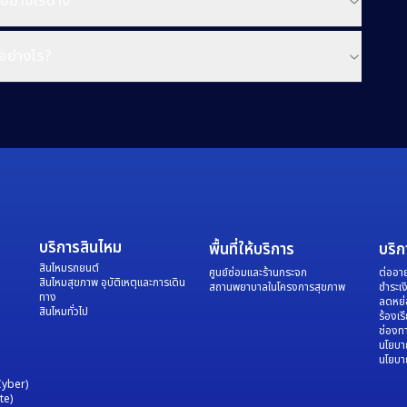
อย่างไรบ้าง
อย่างไร?
บริการสินไหม
พื้นที่ให้บริการ
บริก
สินไหมรถยนต์
ศูนย์ซ่อมและร้านกระจก
ต่ออาย
สินไหมสุขภาพ อุบัติเหตุและการเดิน
สถานพยาบาลในโครงการสุขภาพ
ชำระเง
ทาง
ลดหย่
สินไหมทั่วไป
ร้องเร
ช่องทา
นโยบา
นโยบาย
Cyber)
te)