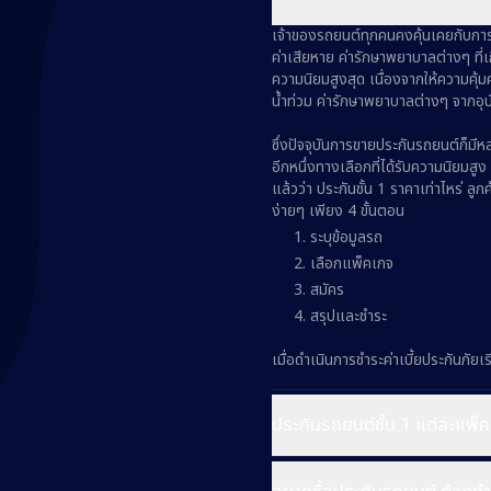
เจ้าของรถยนต์ทุกคนคงคุ้นเคยกับกา
ค่าเสียหาย ค่ารักษาพยาบาลต่างๆ ที่เก
ความนิยมสูงสุด เนื่องจากให้ความคุ้
น้ำท่วม ค่ารักษาพยาบาลต่างๆ จากอุบั
ซึ่งปัจจุบันการขายประกันรถยนต์ก็มี
อีกหนึ่งทางเลือกที่ได้รับความนิยมสู
แล้วว่า ประกันชั้น 1 ราคาเท่าไหร่ ลู
ง่ายๆ เพียง 4 ขั้นตอน
ระบุข้อมูลรถ
เลือกแพ็คเกจ
สมัคร
สรุปและชำระ
เมื่อดำเนินการชำระค่าเบี้ยประกันภัย
ประกันรถยนต์ชั้น 1 แต่ละแพ็